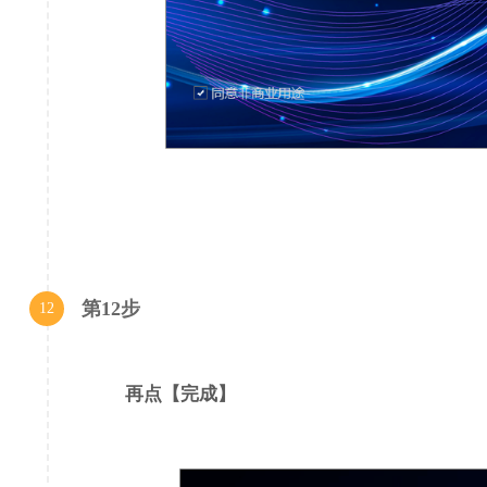
第12步
12
再点【完成】