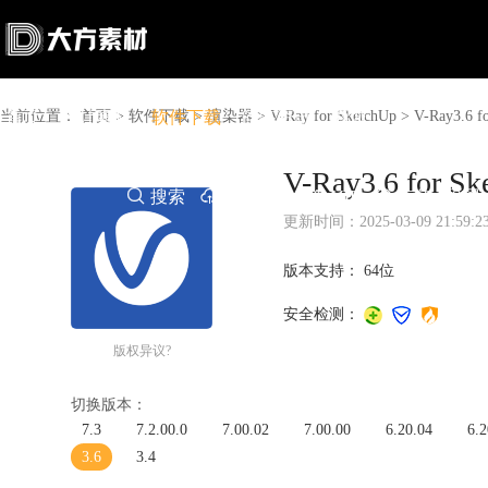
当前位置：
首页
设计素材
首页
>
软件下载
软件下载
>
渲染器
问答资讯
>
V-Ray for SketchUp
商城
>
V-Ray3.
V-Ray3.6 f

搜索

上传赚钱

VIP

充值
登录
更新时间：2025-03-09 21:59:2
版本支持：
64位
安全检测：
版权异议?
切换版本：
7.3
7.2.00.0
7.00.02
7.00.00
6.20.04
6.2
3.6
3.4