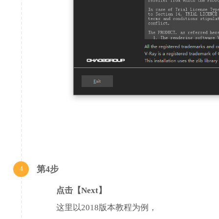
新的“单独发光材料”选项已添加到 Light Mix 渲染元素中。启用后，
大的照明灵活性
解决了在快速切换资产或打开新项目时导致资产编辑器变为空白的问
将焦点切换到主机应用视口后，资产编辑器中的上下文菜单不再保持
当 GPU 材质样本预览准备开始避免混淆时，现在会显示加载器
解决了导致曲线编辑意外折叠或展开 UI 卷展栏的问题
将纹理放置类型设置为环境后导致纹理预览不正确的问题已解决
单击“重新加载”或“主页”按钮时，导致 Cosmos cookie 同意窗
解决了在交互式渲染期间关闭项目时导致错误的问题
解决了 Chaos Cosmos 窗口无法在具有特定显示器的系统上打开的
更改 Chaos Cosmos 浏览器代理设置时不再出现错误消息
添加了警告消息，通知用户未安装 Swarm 时不可用
第4步
4
解决了应用自动曝光值时导致差异的问题
点击【Next】
导入特定 Cosmos 材质时，资产编辑器不再挂起
尝试将 Cosmos 资产拖放到主机应用程序的视口时导致 Cosmos
这里以2018版本教程为例，
快速更改预览样本的渲染引擎，然后快速更改材质属性时，不再发生