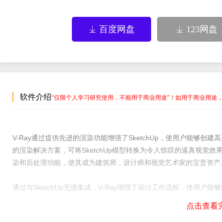
百度网盘
123网盘


软件介绍
“仅限个人学习研究使用，不能用于商业用途”！如用于商业用途
V-Ray通过提供先进的渲染功能增强了SketchUp，使用户能够创建高质
的渲染解决方案，可将SketchUp模型转换为令人惊叹的逼真视觉
染和后处理功能，使其成为建筑师，设计师和视觉艺术家的宝贵资产
通过与SketchUp无缝集成，V-Ray增强了设计工作流程，使用
浸式VR体验，SketchUp的V-Ray都提供了将设计概念变为现实所需
点击查看