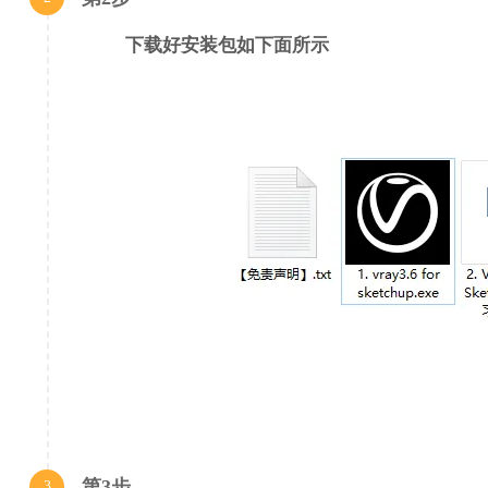
现在，您可以轻松地实时预览SketchUp设计。使用V-Ray Visio
和相机-所有现场镜头。
下载好安装包如下面所示
渲染最逼真的图像。
使用V-Ray渲染最逼真的图像与真实的照明，相机和材料。对于任
的渲染计划之前，它建成。
在新项目上领先一步。
V-Ray附带了数百种可以在各种场景中使用的预设材料，以及广泛的
之一，拥有丰富的相关材料和教程。
V-Ray是SketchUp的超级助手。
V-Ray和SketchUp是完美的组合。SketchUp是世界上使用最
两者的结合将使你的设计更上一层楼。
系统需求:
支持的操作系统：Windows 10 / Windows 8.1 / Windows 7
处理器：英特尔系列多核及以上，相当于至强或AMD
第3步
3