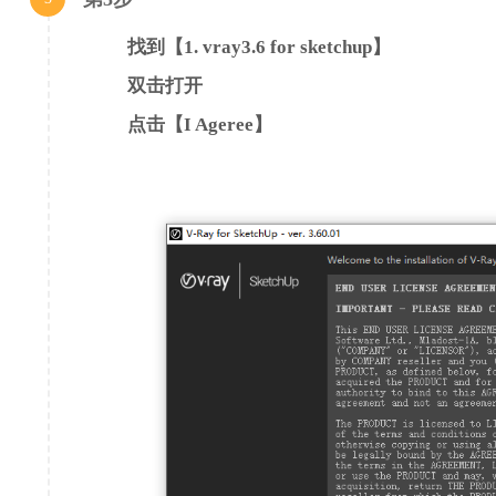
内存：4GB（建议8GB以上）
可用硬盘容量：推荐4GB及以上
找到【1. vray3.6 for sketchup】
双击打开
其他改进和错误修复：
点击【I Ageree】
不再可以通过菜单创建简单混合、混合（值）、混合（运算符）和混
合映射仍可完全发挥作用
Irradiance Map GI 引擎已被标记为弃用
允许交互式 LC 选项在 UI 中不再可见，并且始终处于启用状态
蓝色噪声采样选项在 UI 中不再可见，并且始终处于启用状态
自动降噪模式可根据渲染模式切换降噪引擎。导航至高级降噪设置以
RTX 选项已从主引擎选择器中移除，并由旧式复选框取代
个性化遥测切换已添加到遥测配置选项
当没有可用的适用值时，将自动曝光和白平衡值应用于项目的按钮现
现在，从资产编辑器创建代理网格、代理场景和高斯溅射资产时，文
“从选择中移除”被添加到所有对象修改器（如毛发、散射、位移、
子像素钳制选项已从色彩管理设置中删除，因为它不再有任何效果