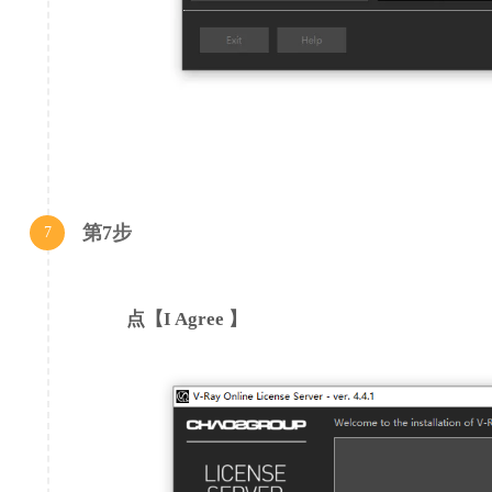
第7步
7
点【I Agree 】