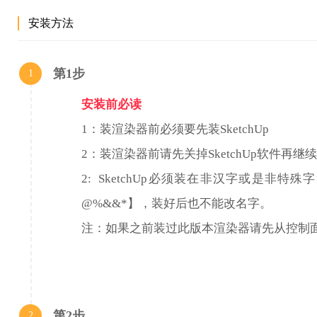
SketchUp的V-Ray Next功能介绍：
安装方法
自动去除噪音，减少输出时间50%。现在支持噪声后输出。
第1步
1
渲染图像的实际房间和家具与全球的光，强，快。
渲染任何种类的光自然或人工，与许多类型的集成照明。
安装前必读
简单地照亮场景的HDR图像（高动态范围）的环境。
渲染内容准备为VR的虚拟现实耳机流行。
1：装渲染器前必须要先装SketchUp
创建优秀的材料，看起来完全像真实的东西。
2：装渲染器前请先关掉SketchUp软件再继
从500多种材料中选择，拖放以加快您的下一个项目。
2: SketchUp必须装在非汉字或是非
跟踪历史记录，链接，并调整颜色，曝光，更直接在V-Ray的帧缓冲
你的出口作为独立的转身控制更多的艺术在你的照片编辑软件。
@%&&*】，装好后也不能改名字。
草，织物和地毯逼真的V-Ray皮毛。
注：如果之前装过此版本渲染器请先从控制
软件优势：
实时预览您的解决方案设计。
第2步
2