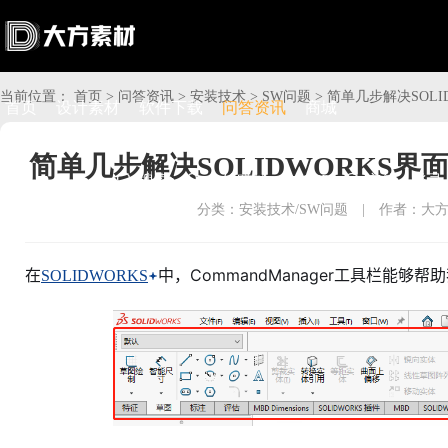
当前位置：
首页
>
问答资讯
>
安装技术
>
SW问题
>
简单几步解决SOLID
首页
设计素材
软件下载
问答资讯
商城
简单几步解决SOLIDWORKS界面C

搜索

上传赚钱

VIP

充值
登录
分类：安装技术/SW问题
|
作者：大
在
中，CommandManager工具栏能够
SOLIDWORKS