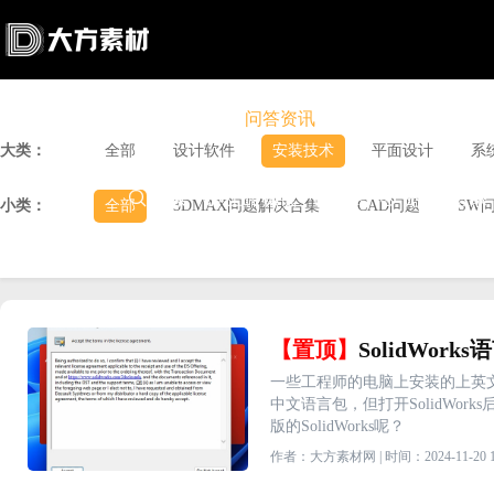
首页
设计素材
软件下载
问答资讯
商城
大类：
全部
设计软件
安装技术
平面设计
系

搜索

上传赚钱

VIP

充值
登录
小类：
全部
3DMAX问题解决合集
CAD问题
SW
【置顶】
SolidWor
一些工程师的电脑上安装的上英文操
中文语言包，但打开SolidWor
版的SolidWorks呢？
作者：大方素材网 | 时间：2024-11-20 18