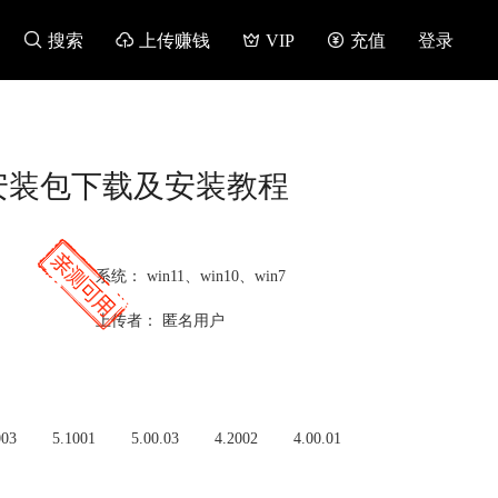

搜索

上传赚钱

VIP

充值
登录
24 渲染器 安装包下载及安装教程
系统：
win11、win10、win7
上传者：
匿名用户
003
5.1001
5.00.03
4.2002
4.00.01