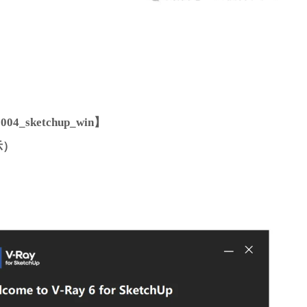
算符）和混合（映射）纹理。请改用新的分层纹理。请注意，现有项目中
_sketchup_win】
示）
用状态
状态
降噪设置以更改默认引擎选择
代
目的按钮现在被正确禁用
资产时，文件名会自动用作资产名称
射、位移、剪辑器、网格灯和网格）的上下文菜单中，从而改进选择工作流
任何效果