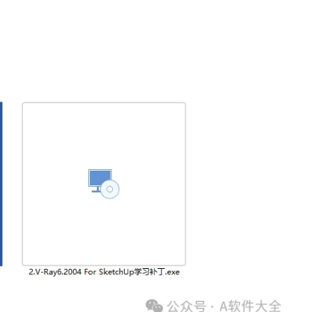
 Vision*，您可以实时可视化SketchUp模型。穿过模型，添加材料，设
料。对于任何项目，你都会看到最准确的效果图。这是最接近你会得到一个
以及广泛的视频教程，免费技术支持和论坛。V-Ray拥有最大的渲染用户
世界上使用最广泛的建筑和设计3D建模软件。V-Ray是世界上最常用的建筑渲染软
 7