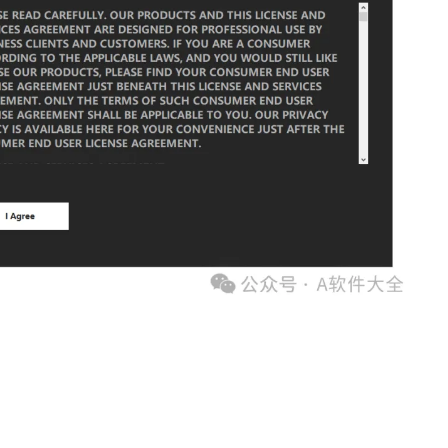
中。启用后，发光材料将与场景灯光一起出现在 VFB LightMix 控件中，以
为空白的问题
单不再保持打开状态
加载器
已解决
ie 同意窗口重复出现的问题已得到修复
系统上打开的问题
息
Cosmos 无法使用的问题已得到解决
，不再发生错误