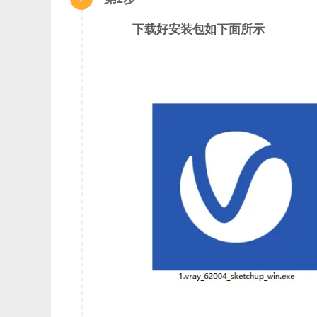
现在，您可以轻松地实时预览SketchUp设计。使用V-Ray
和相机-所有现场镜头。
下载好安装包如下面所示
渲染最逼真的图像。
使用V-Ray渲染最逼真的图像与真实的照明，相机和材
的渲染计划之前，它建成。
在新项目上领先一步。
V-Ray附带了数百种可以在各种场景中使用的预设材料，
之一，拥有丰富的相关材料和教程。
V-Ray是SketchUp的超级助手。
V-Ray和SketchUp是完美的组合。SketchUp是
两者的结合将使你的设计更上一层楼。
系统需求:
支持的操作系统：Windows 10 / Windows 8.1 / Windows
处理器：英特尔系列多核及以上，相当于至强或AMD