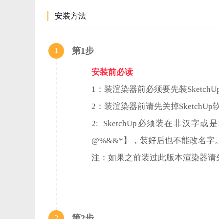
安装方法
SketchUp的V-Ray Next功能介绍：
自动去除噪音，减少输出时间50%。现在支持噪声后输出
第1步
1
渲染图像的实际房间和家具与全球的光，强，快。
渲染任何种类的光自然或人工，与许多类型的集成照明。
安装前必读
简单地照亮场景的HDR图像（高动态范围）的环境。
1：装渲染器前必须要先装SketchU
渲染内容准备为VR的虚拟现实耳机流行。
创建优秀的材料，看起来完全像真实的东西。
2：装渲染器前请先关掉SketchU
从500多种材料中选择，拖放以加快您的下一个项目。
2: SketchUp必须装在非
跟踪历史记录，链接，并调整颜色，曝光，更直接在V-R
@%&&*】，装好后也不能改名字
你的出口作为独立的转身控制更多的艺术在你的照片编辑
草，织物和地毯逼真的V-Ray皮毛。
注：如果之前装过此版本渲染器请
软件优势：
实时预览您的解决方案设计。
第2步
2