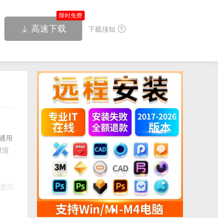
限时免费
高速下载


下载须知
而通用
时渲
还是沉