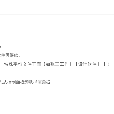
。
p
p软件再继续。
汉字或是非特殊字符文件下面【如张三工作】【设计软件】【！
ay的帧缓冲。
。
软件。
先从控制面板卸载掉渲染器