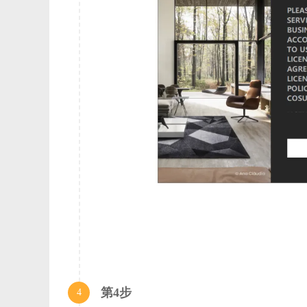
新的“单独发光材料”选项已添加到 Light Mix 渲染元素
大的照明灵活性
解决了在快速切换资产或打开新项目时导致资产编辑器变
将焦点切换到主机应用视口后，资产编辑器中的上下文菜
当 GPU 材质样本预览准备开始避免混淆时，现在会显示
解决了导致曲线编辑意外折叠或展开 UI 卷展栏的问题
将纹理放置类型设置为环境后导致纹理预览不正确的问题
单击“重新加载”或“主页”按钮时，导致 Cosmos cook
解决了在交互式渲染期间关闭项目时导致错误的问题
解决了 Chaos Cosmos 窗口无法在具有特定显示器的
更改 Chaos Cosmos 浏览器代理设置时不再出现错误消
添加了警告消息，通知用户未安装 Swarm 时不可用
解决了应用自动曝光值时导致差异的问题
导入特定 Cosmos 材质时，资产编辑器不再挂起
尝试将 Cosmos 资产拖放到主机应用程序的视口时导致 
第4步
4
快速更改预览样本的渲染引擎，然后快速更改材质属性时