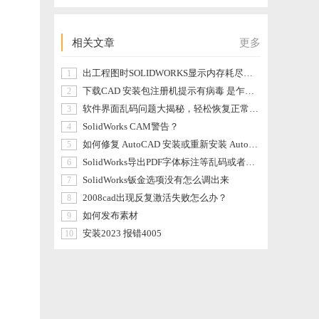
相关文章
更多
出工程图时SOLIDWORKS显示内存耗尽？解决办法看这里！
1
下载CAD 安装包注册机提示有病毒 是乍回事
2
软件界面乱码问题大揭秘，轻松恢复正常显示！
3
的混
SolidWorks CAM警告？
4
如何修复 AutoCAD 安装或重新安装 AutoCAD
5
SolidWorks导出PDF字体标注等乱码或者空白不显示怎么办？
6
SolidWorks钣金选项没有怎么调出来
7
2008cad出现反复激活失败怎么办？
8
如何发布素材
9
安装2023 报错4005
10
程