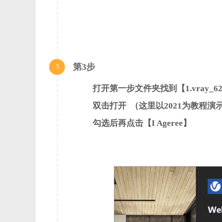
内存：4GB（建议8GB以上）
可用硬盘容量：推荐4GB及以上
其他改进和错误修复：
第3步
3
不再可以通过菜单创建简单混合、混合（值）、混合（运
打开第一步文件夹找到【1.vray_62004
合映射仍可完全发挥作用
双击打开 （这里以2021为教程演
Irradiance Map GI 引擎已被标记为弃用
允许交互式 LC 选项在 UI 中不再可见，并且始终处于启
勾选后再点击【I Ageree】
蓝色噪声采样选项在 UI 中不再可见，并且始终处于启用
自动降噪模式可根据渲染模式切换降噪引擎。导航至高级
RTX 选项已从主引擎选择器中移除，并由旧式复选框取
个性化遥测切换已添加到遥测配置选项
当没有可用的适用值时，将自动曝光和白平衡值应用于项
现在，从资产编辑器创建代理网格、代理场景和高斯溅射
“从选择中移除”被添加到所有对象修改器（如毛发、散
子像素钳制选项已从色彩管理设置中删除，因为它不再有