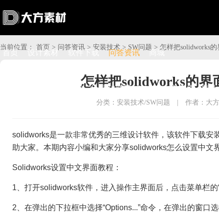
当前位置：
首页
>
问答资讯
>
安装技术
>
SW问题
>
怎样把solidwor
首页
设计素材
软件下载
问答资讯
商城
怎样把solidwork

搜索

上传赚钱

VIP

充值
登录
分类：安装技术/SW问题
|
作者：大
solidworks是一款非常优秀的三维设计软件，该软件下
助大家。本期内容小编和大家分享solidworks怎么设置中
Solidworks设置中文界面教程：
1、打开solidworks软件，进入操作主界面后，点击菜单栏的“T
2、在弹出的下拉框中选择“Options...”命令，在弹出的窗口选择“Syst