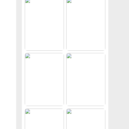
园林景观花镜花境植物配置地被花丛花草花卉草花组团搭配su模型库
草图大师家装奢华豪华法式风格家居餐厅客厅卧室设计SU模型素材库
【CV渲染器】Chaos Vantage 2.8.1
PS后期合成最新哪吒之魔童闹PSD格式素材