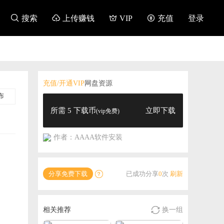

搜索

上传赚钱

VIP

充值
登录
充值/开通VIP
网盘资源
布
所需 5 下载币
立即下载
(vip免费)
作者：AAAA软件安装
分享免费下载
已成功分享
0
次
刷新


相关推荐
换一组