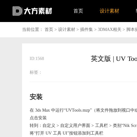
首页
设计素材
当前位置：
首页
>
设计素材
>
插件集
>
3DMAX相关
>
脚本
ID:1568
标签：
安装
在 3ds Max 中运行“UVTools.mzp”（将文件拖放到视
点击安装
转到：自定义 > 自定义用户界面 > 工具栏 > 类别“Nik Scripts 
将“打开 UV 工具 UI”按钮添加到工具栏