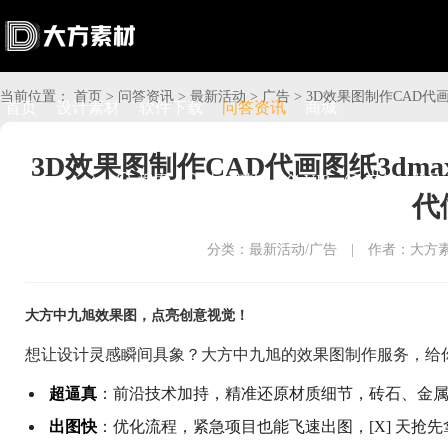
当前位置：
首页
>
问答资讯
>
最新活动
>
广告
>
3D效果图制作CAD代
首页
设计素材
软件下载
问答资讯
商城
3D效果图制作CAD代画图纸3d

搜索

上传赚钱

VIP

充值
登录
代
分类：最新活动/广告
|
作者：大方
大方中九旭效果图，点亮创意视觉！
想让设计灵感瞬间具象？大方中九旭的效果图制作服务，给
超逼真
：前沿技术加持，精准还原材质细节，砖石、金
出图快
：优化流程，紧急项目也能飞速出图，[X] 天抢