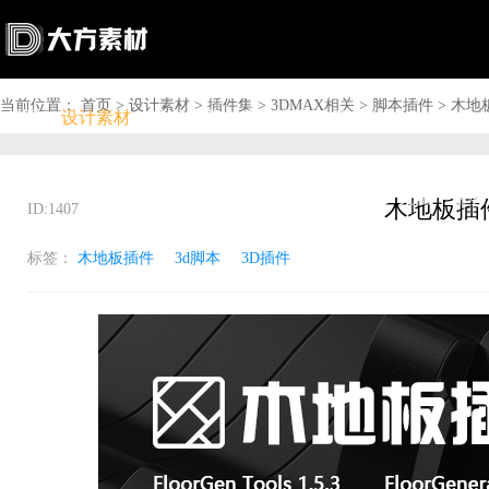
当前位置：
首页
>
设计素材
>
插件集
>
3DMAX相关
>
脚本插件
>
木地
首页
设计素材
软件下载
问答资讯
商城

搜索

上传赚钱

VIP

充值
登录
木地板插
ID:1407
标签：
木地板插件
3d脚本
3D插件