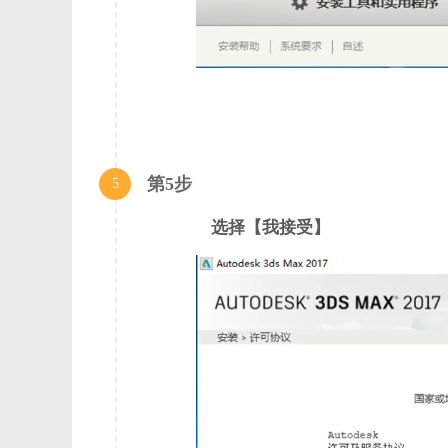
第5步
5
选择【我接受】