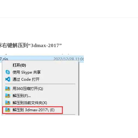
9FD839-3E26-4449-88B2-
_64bit_002_002.sfx.exe
k 3DS MAX 2017软件推送的升级补丁或者修复程序下载，请大家根据需
右键解压到“3dmax-2017”
补丁下载地址：
wnloads/3dsMax2017_SP1.msp
补丁下载地址：
wnloads/3dsMax2017_SP2.msp
补丁下载地址：
sMax2017_Sp3_GL.msp.sfx.exe