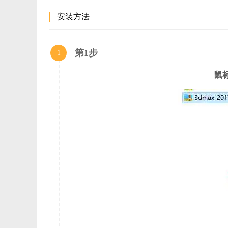
https://dds.autodesk.com/NET17SWDLD/2017/3DSMAX/69
安装方法
14BBC2F14B7F/SFX/Autodesk_3ds_Max_2017_EFGJKPS_Win
第1步
1
为了方便大家下载安装，我们在这里为大家整理了Autodes
择。
鼠标
1、Autodesk 3ds Max 2017 SP1 64位多国语言版更新
https://knowledge.autodesk.com/sites/default/files/file_do
2、Autodesk 3ds Max 2017 SP2 64位多国语言版更新
https://knowledge.autodesk.com/sites/default/files/file_do
3、Autodesk 3ds Max 2017 SP3 64位多国语言版更新
https://download.autodesk.com/us/support/files/genuine/3d