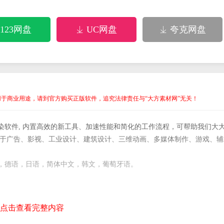
123网盘
UC网盘
夸克网盘


用于商业用途，请到官方购买正版软件，追究法律责任与“大方素材网”无关！
、动画和渲染软件, 内置高效的新工具、加速性能和简化的工作流程，可帮助我们大
于广告、影视、工业设计、建筑设计、三维动画、多媒体制作、游戏、辅
英文，法语，德语，日语，简体中文，韩文，葡萄牙语。
9FD839-3E26-4449-88B2-
点击查看完整内容
_64bit_001_002.sfx.exe