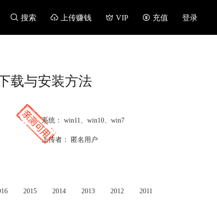

搜索

上传赚钱

VIP

充值
登录
 免费下载与安装方法
系统：
win11、win10、win7
上传者：
匿名用户
016
2015
2014
2013
2012
2011