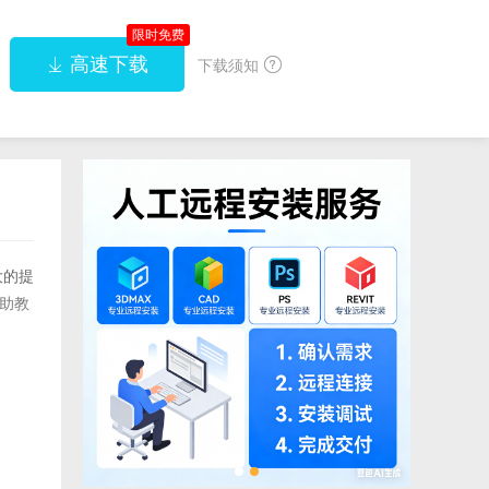
限时免费
高速下载


下载须知
大的提
助教