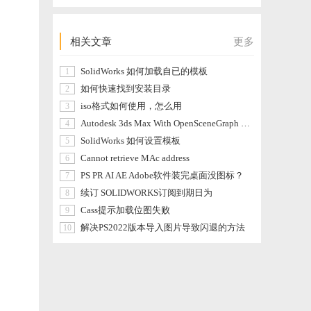
相关文章
更多
SolidWorks 如何加载自已的模板
1
如何快速找到安装目录
2
iso格式如何使用，怎么用
3
Autodesk 3ds Max With OpenSceneGraph Plugin Advanced使用说明
4
SolidWorks 如何设置模板
5
Cannot retrieve MAc address
6
PS PR AI AE Adobe软件装完桌面没图标？
7
续订 SOLIDWORKS订阅到期日为
8
Cass提示加载位图失败
9
解决PS2022版本导入图片导致闪退的方法
10